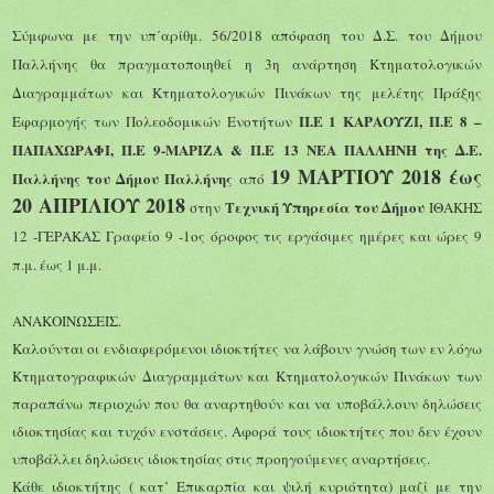
Σύμφωνα με την υπ΄αρίθμ. 56/2018 απόφαση του Δ.Σ. του Δήμου
Παλλήνης θα πραγματοποιηθεί η 3η ανάρτηση Κτηματολογικών
Διαγραμμάτων και Κτηματολογικών Πινάκων της μελέτης Πράξης
Π.Ε 1 ΚΑΡΑΟΥΖΙ, Π.Ε 8 –
Εφαρμογής των Πολεοδομικών Ενοτήτων
ΠΑΠΑΧΩΡΑΦΙ, Π.Ε 9-ΜΑΡΙΖΑ & Π.Ε 13 ΝΕΑ ΠΑΛΛΗΝΗ της Δ.Ε.
19 ΜΑΡΤΙΟΥ 2018 έως
Παλλήνης του Δήμου Παλλήνης
από
20 ΑΠΡΙΛΙΟΥ 2018
Τεχνική Υπηρεσία του Δήμου
στην
ΙΘΑΚΗΣ
12 -ΓΕΡΑΚΑΣ Γραφείο 9 -1ος όροφος τις εργάσιμες ημέρες και ώρες 9
π.μ. έως 1 μ.μ.
ΑΝΑΚΟΙΝΩΣΕΙΣ.
Καλούνται οι ενδιαφερόμενοι ιδιοκτήτες να λάβουν γνώση των εν λόγω
Κτηματογραφικών Διαγραμμάτων και Κτηματολογικών Πινάκων των
παραπάνω περιοχών που θα αναρτηθούν και να υποβάλλουν δηλώσεις
ιδιοκτησίας και τυχόν ενστάσεις. Αφορά τους ιδιοκτήτες που δεν έχουν
υποβάλλει δηλώσεις ιδιοκτησίας στις προηγούμενες αναρτήσεις.
Κάθε ιδιοκτήτης ( κατ’ Επικαρπία και ψιλή κυριότητα) μαζί με την