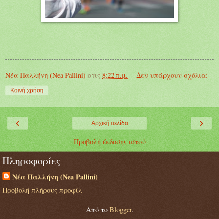
Νέα Παλλήνη (Nea Pallini)
στις
8:22 π.μ.
Δεν υπάρχουν σχόλια:
Κοινή χρήση
‹
›
Αρχική σελίδα
Προβολή έκδοσης ιστού
Πληροφορίες
Νέα Παλλήνη (Nea Pallini)
Προβολή πλήρους προφίλ
Από το
Blogger
.