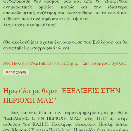
ανταπόκριση του κόσμου,
όσο και από τις εξαιρετικά
ενημερωτικές ομιλίες, καθώς και την ιδιαίτερα
εποικοδομητική συζήτηση που ακολούθησε με το κοινό και
τέθηκαν πολύ
ενδιαφέροντα
ερωτήματα.
Σας ευχαριστούμε όλους!
(Θα ακολουθήσει σχετική ανακοίνωση του Συλλόγου και θα
αναρτηθεί φωτογραφικό υλικό)
Νέα Παλλήνη (Nea Pallini)
στις
11:53 μ.μ.
Δεν υπάρχουν σχόλια:
Κοινή χρήση
Ημερίδα με θέμα "ΕΞΕΛΙΞΕΙΣ ΣΤΗΝ
ΠΕΡΙΟΧΗ ΜΑΣ"
Σας υπενθυμίζουμε την αυριανή ημερίδα μας με θέμα
"ΕΞΕΛΙΞΕΙΣ ΣΤΗΝ ΠΕΡΙΟΧΗ ΜΑΣ" στις 11.15 πμ στην
αίθουσα του ΚΑ.Π.Η. Παλλήνης (λεωφόρος Πουλή, δίπλα
στο Μουσικό Σχολείο Παλλήνης). Η ημερίδα έχει σαν κύριο