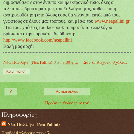
δ
ημοσιεύσεων στον
έ
ντυπο και
η
λεκτρονικό τύπο, όλες οι
τελευτα
ί
ες δραστηριότητες του Συλλόγου μας,
καθώς και η
ανατροφοδότηση από όλους εσάς θα γίνονται, εκτός από τους
γνωστούς σε όλους μας τρόπους, και μέσω του
www.neapallini.gr
.
Για τους χρήστες του facebook
το προφίλ
του
Σ
υλλόγου
βρίσκεται στην παρακάτω διεύθυνση:
http://www.facebook.com/neapallini
Καλή μας αρχή!
Νέα Παλλήνη (Nea Pallini)
στις
8:00 π.μ.
Δεν υπάρχουν σχόλια:
Κοινή χρήση
‹
Αρχική σελίδα
Προβολή έκδοσης ιστού
Πληροφορίες
Νέα Παλλήνη (Nea Pallini)
Προβολή πλήρους προφίλ