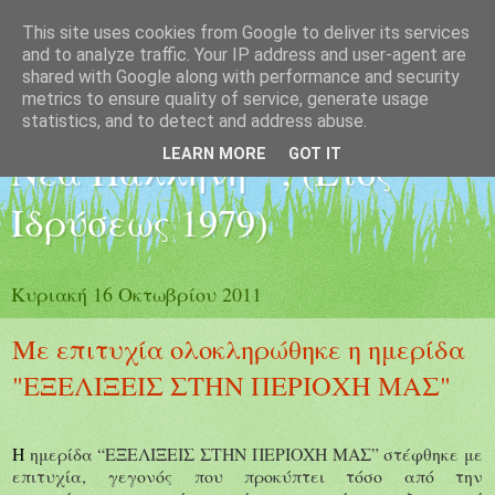
This site uses cookies from Google to deliver its services
Εξωραϊστικός -
and to analyze traffic. Your IP address and user-agent are
shared with Google along with performance and security
metrics to ensure quality of service, generate usage
Εκπολιτιστικός Σύλλογος "
statistics, and to detect and address abuse.
LEARN MORE
GOT IT
Νέα Παλλήνη " , (Έτος
Ιδρύσεως 1979)
Κυριακή 16 Οκτωβρίου 2011
Με επιτυχία ολοκληρώθηκε η ημερίδα
"ΕΞΕΛΙΞΕΙΣ ΣΤΗΝ ΠΕΡΙΟΧΗ ΜΑΣ"
Η
ημερίδα “ΕΞΕΛΙΞΕΙΣ ΣΤΗΝ ΠΕΡΙΟΧΗ ΜΑΣ”
στέφθηκε με
επιτυχία,
γεγονός
που προκύπτει
τόσο
από την