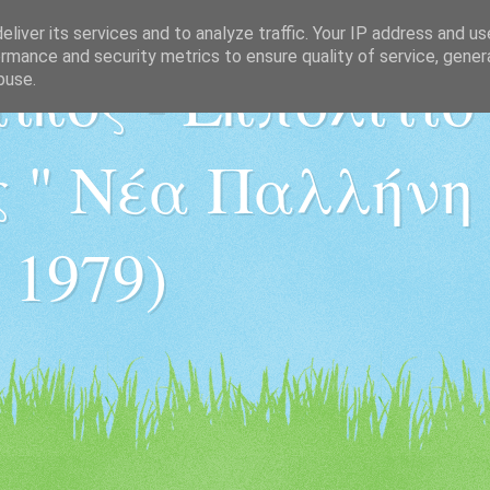
liver its services and to analyze traffic. Your IP address and u
rmance and security metrics to ensure quality of service, gene
ικός - Εκπολιτισ
buse.
 " Νέα Παλλήνη "
 1979)