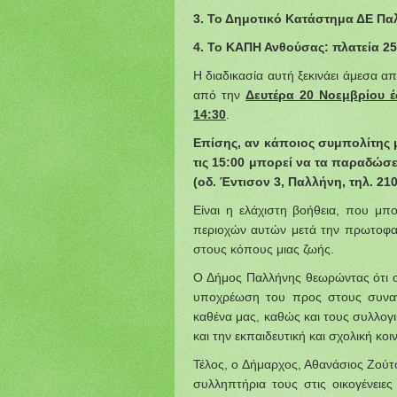
3. Το Δημοτικό Κατάστημα ΔΕ Παλ
4. Το ΚΑΠΗ Ανθούσας: πλατεία 25
Η διαδικασία αυτή ξεκινάει άμεσα απ
από την
Δευτέρα 20 Νοεμβρίου έ
14:30
.
Επίσης, αν κάποιος συμπολίτης 
τις 15:00 μπορεί να τα παραδώσ
(οδ. Έντισον 3, Παλλήνη, τηλ. 21
Είναι η ελάχιστη βοήθεια, που μ
περιοχών αυτών μετά την πρωτοφαν
στους κόπους μιας ζωής.
Ο Δήμος Παλλήνης θεωρώντας ότι ο 
υποχρέωση του προς στους συνανθ
καθένα μας, καθώς και τους συλλογι
και την εκπαιδευτική και σχολική κ
Τέλος, ο Δήμαρχος, Αθανάσιος Ζούτσ
συλληπτήρια τους στις οικογένει