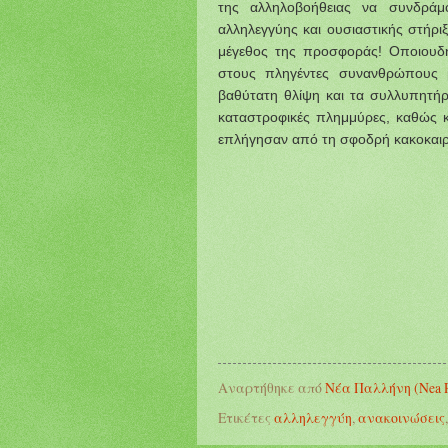
της αλληλοβοήθειας
να συνδράμο
αλληλεγγύης και ουσιαστικής στήρ
μέγεθος της προσφοράς! Οποιουδ
στους πληγέντες συνανθρώπους 
βαθύτατη θλίψη και τα συλλυπητήρι
καταστροφικές πλημμύρες
, καθώς 
επλήγησαν από τη σφοδρή κακοκαιρ
Αναρτήθηκε από
Νέα Παλλήνη (Nea Pa
Ετικέτες
αλληλεγγύη
,
ανακοινώσεις