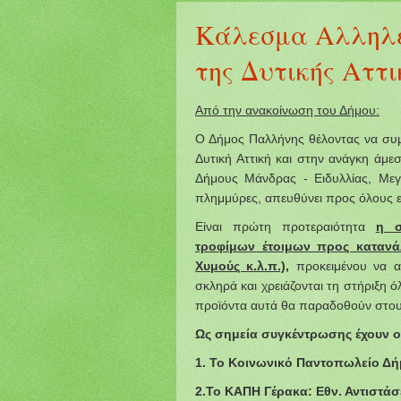
Κάλεσμα Αλληλε
της Δυτικής Αττι
Από την ανακοίνωση του Δήμου:
Ο Δήμος Παλλήνης θέλοντας να συ
Δυτική Αττική και στην ανάγκη άμ
Δήμους Μάνδρας - Ειδυλλίας, Μεγ
πλημμύρες, απευθύνει προς όλους ε
Είναι πρώτη προτεραιότητα
η σ
τροφίμων έτοιμων προς κατανά
Χυμούς κ.λ.π.),
προκειμένου να α
σκληρά και χρειάζονται τη στήριξη 
προϊόντα αυτά θα παραδοθούν στου
Ως σημεία συγκέντρωσης έχουν ο
1. Το Κοινωνικό Παντοπωλείο Δήμ
2.Το ΚΑΠΗ Γέρακα: Εθν. Αντιστάσε