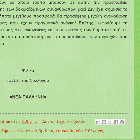
υν με όποιο τρόπο μπορούν σε αυτήν την προσπάθεια
ιξης των δοκιμαζόμενων συνανθρώπων μας! Δεν έχει σημασία το
ήποτε μεγέθους προσφορά θα προσέφερε μεγάλη ανακούφιση
μας που έχουν πραγματικά ανάγκη!
Επίσης, εκφράζουμε τη
α μας στις οικογένειες και τους οικείους των θυμάτων από τις
και τη
συμπαράστασή
μας στους
κατοίκους
των
περιοχών
που
ία
.
Φιλικά
Το Δ.Σ. του Συλλόγου
«ΝΕΑ ΠΑΛΛΗΝΗ»
llini)
στις
8:30 π.μ.
Δεν υπάρχουν σχόλια:
,
Δήμος
,
εθελοντικές δράσεις
,
κοινωνία
,
νέα
,
Σύλλογος