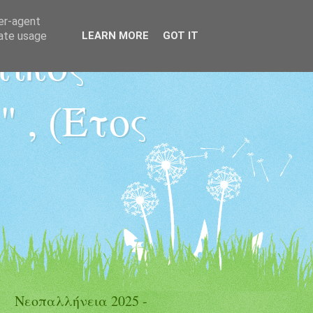
ser-agent
rate usage
LEARN MORE
GOT IT
τικός
 , (Έτος
Νεοπαλλήνεια 2025 -