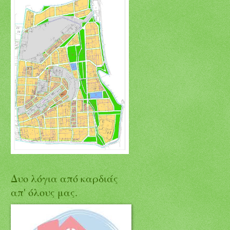
Δυο λόγια από καρδιάς
απ' όλους μας.