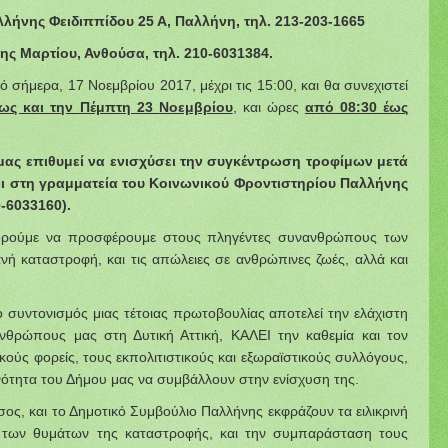
λήνης Φειδιππίδου 25 Α, Παλλήνη, τηλ. 213-203-1665
ης Μαρτίου, Ανθούσα, τηλ. 210-6031384.
ό σήμερα, 17 Νοεμβρίου 2017, μέχρι τις 15:00, και θα συνεχιστεί
ως και την Πέμπτη 23 Νοεμβρίου
, και ώρες
από 08:30 έως
μας επιθυμεί να ενισχύσει την συγκέντρωση τροφίμων μετά
ει στη γραμματεία του Κοινωνικού Φροντιστηρίου Παλλήνης
0-6033160).
πορούμε να προσφέρουμε στους πληγέντες συνανθρώπους των
ή καταστροφή, και τις απώλειες σε ανθρώπινες ζωές, αλλά και
συντονισμός μιας τέτοιας πρωτοβουλίας αποτελεί την ελάχιστη
ρώπους μας στη Δυτική Αττική, ΚΑΛΕΙ την καθεμία και τον
κούς φορείς, τους εκπολιτιστικούς και εξωραϊστικούς συλλόγους,
οινότητα του Δήμου μας να συμβάλλουν στην ενίσχυση της.
ος, και το Δημοτικό Συμβούλιο Παλλήνης εκφράζουν τα ειλικρινή
ες των θυμάτων της καταστροφής, και την συμπαράσταση τους