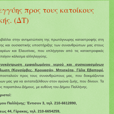
γγύης προς τους κατοίκους
κής. (ΔΤ)
μβάλλει στην αντιμετώπιση της πρωτόγνωρης καταστροφής στη
εσης και ουσιαστικής υποστήριξης των συνανθρώπων μας στους
αρέων και Ελευσίνας, που επλήγησαν από τις καταστροφικές
πείγον κάλεσμα αλληλεγγύης.
υγκέντρωση εμφιαλωμένου νερού και συσκευασμένων
λωση (Κονσέρβες, Κρουασάν, Μπισκότα, Γάλα Εβαπορέ,
ποσταλούν προς τους συνανθρώπους μας, που δοκιμάζονται
όλων μας για να ανταπεξέλθουν στον αγώνα ζωής, που δίνουν. Τα
ς παραπάνω Δήμους, με ευθύνη του Δήμου Παλλήνης.
ριστεί:
ου Παλλήνης: Έντισον 3, τηλ. 210-6612890,
ως 44, Γέρακας, τηλ. 210-6654259,