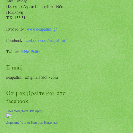
Διεύθυνση:
Πλατεία Αγίου Γεωργίου - Νέα
Παλλήνη
Τ.Κ. 153 51
Ιστότοπος:
www.neapallini.gr
Facebook:
facebook.com/
neapallini
Twitter:
@NeaPallini
E-mail
neapallini (at) gmail (dot.) com
Θα μας βρείτε και στο
facebook
Σύλλογος 'Νέα Παλλήνη'
Δημιουργήστε το δικό σας διακριτικό