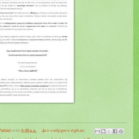
llini)
στις
6:48 μ.μ.
Δεν υπάρχουν σχόλια: