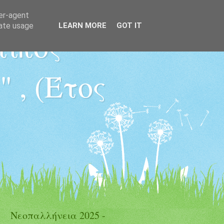
ser-agent
rate usage
LEARN MORE
GOT IT
τικός
 , (Έτος
Νεοπαλλήνεια 2025 -