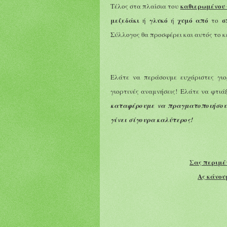
καθιερωμένου 
Τέλος
στα πλαίσια του
μεζεδάκι
γλυκό
χυμό από
σ
ή
ή
το
Σύλλογος θα προσφέρει και αυτός το κ
Ελάτε να περάσουμε ευχάριστες γιο
γιορτινές αναμνήσεις!
Ελάτε να
φτιάξ
καταφέρ
ου
με να πραγματοποιήσο
γίνει
σίγουρα
καλύτερος!
Σας περιμέ
Ας κάνουμ