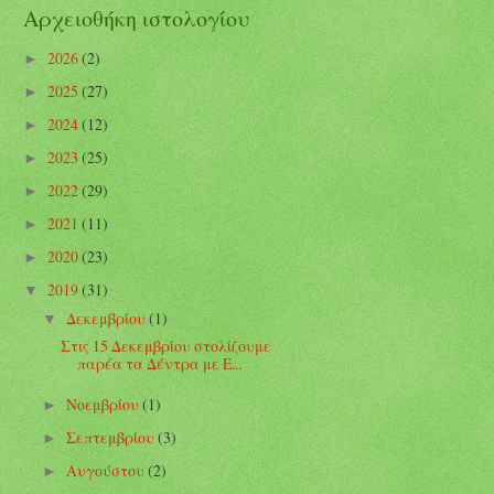
Αρχειοθήκη ιστολογίου
2026
(2)
►
2025
(27)
►
2024
(12)
►
2023
(25)
►
2022
(29)
►
2021
(11)
►
2020
(23)
►
2019
(31)
▼
Δεκεμβρίου
(1)
▼
Στις 15 Δεκεμβρίου στολίζουμε
παρέα τα Δέντρα με Ε...
Νοεμβρίου
(1)
►
Σεπτεμβρίου
(3)
►
Αυγούστου
(2)
►