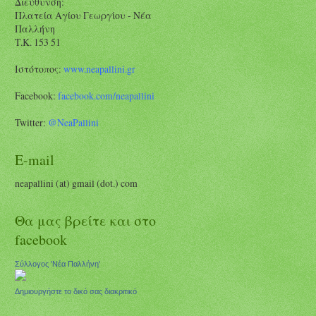
Διεύθυνση:
Πλατεία Αγίου Γεωργίου - Νέα
Παλλήνη
Τ.Κ. 153 51
Ιστότοπος:
www.neapallini.gr
Facebook:
facebook.com/
neapallini
Twitter:
@NeaPallini
E-mail
neapallini (at) gmail (dot.) com
Θα μας βρείτε και στο
facebook
Σύλλογος 'Νέα Παλλήνη'
Δημιουργήστε το δικό σας διακριτικό