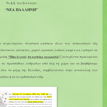
Το Δ.Σ. του Συλλόγου
Ν
ΕΑ ΠΑΛΛΗΝΗ
”
“
να συγκεντρώνει πλαστικά καπάκια όλων των συσκευασιών (πχ
αντικών, γάλακτος, χυμού, κρασιού, λαδιού, καφέ κ.ο.κ.) μπορεί να
“
Μην ξεχνάς το καπάκι να κρατάς”
 δράση
συνεχίζεται προκειμένου
ε τις προσπάθειες ανθρώπων από όλη τη χώρα για να βοηθήσουμε
σε όλα τα μέρη της Ελλάδος, συμβάλλοντας στην ανταλλαγή των
ξίδια ή άλλα ορθοπεδικά είδη.