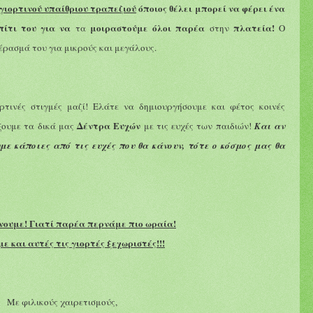
γιορτινού υπαίθριου τραπεζιού
όποιος θέλει μπορεί να φέρει ένα
πίτι του για να
μοιραστούμε όλοι παρέα
πλατεία!
τα
στην
Ο
έρασμά του για μικρούς και μεγάλους.
ρτινές στιγμές μαζί! Ελάτε να δημιουργήσουμε και φέτος κοινές
Δέντρ
α
Ευχών
ουμε τ
α
δικ
ά
μας
με
τις ευχές των παιδιών!
Και αν
υμε
κάποιες
από τις ευχές που θα κάνουν, τότε ο κόσμος μας θ
α
νουμε!
Γιατί παρέα περνάμε πιο ωραία!
ε και αυτές τις γιορτές ξεχωριστές!!!
Με φιλικούς χαιρετισμούς,