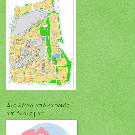
Δυο λόγια από καρδιάς
απ' όλους μας.