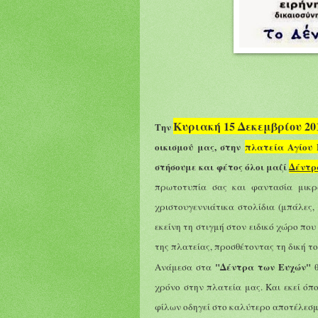
Κυριακή 15 Δεκεμβρίου 2019
Την
οικισμού μας, στην
πλατεία Αγίου 
στήσουμε και φέτος όλοι μαζί
Δέντρ
πρωτοτυπία σας και φαντασία μικρ
χριστουγεννιάτικα στολίδια (μπάλες,
εκείνη τη στιγμή στον ειδικό χώρο που 
της πλατείας, προσθέτοντας τη δική το
"
Δ
έντρ
α
των
Ε
υχών"
Ανάμεσα σ
τ
α
χρόνο στην πλατεία μας. Και εκεί όπ
φίλων οδηγεί στο καλύτερο αποτέλεσμ