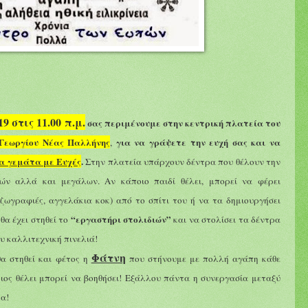
 στις 11.00 π.μ.
σας περιμένουμε στην κεντρική πλατεία του
Γεωργίου Νέας Παλλήνης
για να γράψετε την ευχή σας και να
,
α γεμάτα με Ευχές
.
Στην πλατεία υπάρχουν δέντρα που θέλουν την
ών αλλά και μεγάλων. Αν κάποιο παιδί θέλει, μπορεί να φέρει
 ζωγραφιές, αγγελάκια κοκ) από το σπίτι του ή να τα δημιουργήσει
“εργαστήρι στολιδιών”
θα έχει στηθεί το
και να στολίσει τα δέντρα
υ καλλιτεχνική πινελιά!
Φάτνη
θα στηθεί
και φέτος η
που στήνουμε με πολλή αγάπη κάθε
οιος θέλει μπορεί να βοηθήσει! Εξάλλου πάντα η συνεργασία μεταξύ
α!