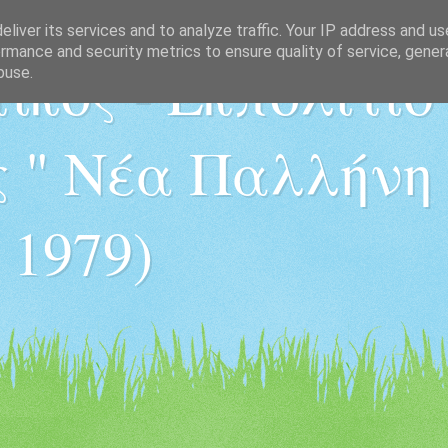
liver its services and to analyze traffic. Your IP address and u
rmance and security metrics to ensure quality of service, gene
ικός - Εκπολιτισ
buse.
 " Νέα Παλλήνη "
 1979)