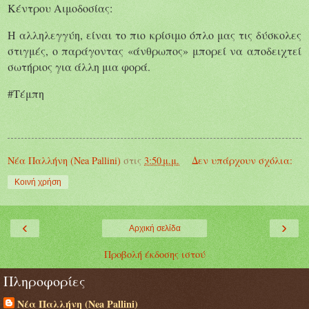
Κέντρου Αιμοδοσίας:
Η αλληλεγγύη, είναι το πιο κρίσιμο όπλο μας τις δύσκολες
στιγμές, ο παράγοντας «άνθρωπος» μπορεί να αποδειχτεί
σωτήριος για άλλη μια φορά.
#Τέμπη
Νέα Παλλήνη (Nea Pallini)
στις
3:50 μ.μ.
Δεν υπάρχουν σχόλια:
Κοινή χρήση
‹
›
Αρχική σελίδα
Προβολή έκδοσης ιστού
Πληροφορίες
Νέα Παλλήνη (Nea Pallini)