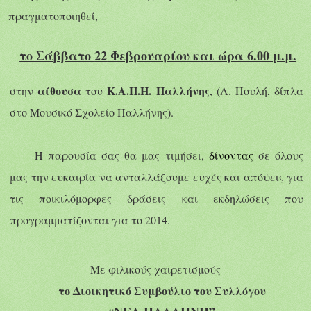
πραγματοποιηθεί,
το Σάββατο
22
Φεβρουαρίου και ώρα 6.00 μ.μ.
αίθουσα
Κ.Α.Π.Η. Παλλήνης
στην
του
, (Λ. Πουλή, δίπλα
στο Μουσικό Σχολείο Παλλήνης).
Η παρουσία σας θα μας τιμήσει,
δίνοντας
σε όλους
μας την ευκαιρία να ανταλλάξουμε ευχές και
απόψεις για
τις ποικιλόμορφες
δράσεις και εκδηλώσεις που
προγραμματίζονται για το 2014.
Με φιλικούς χαιρετισμούς
το Διοικητικό Συμβούλιο του Συλλόγου