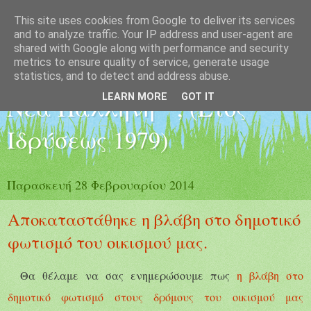
This site uses cookies from Google to deliver its services
Εξωραϊστικός -
and to analyze traffic. Your IP address and user-agent are
shared with Google along with performance and security
metrics to ensure quality of service, generate usage
Εκπολιτιστικός Σύλλογος "
statistics, and to detect and address abuse.
LEARN MORE
GOT IT
Νέα Παλλήνη " , (Έτος
Ιδρύσεως 1979)
Παρασκευή 28 Φεβρουαρίου 2014
Αποκαταστάθηκε η βλάβη στο δημοτικό
φωτισμό του οικισμού μας.
Θα θέλαμε να σας ενημερώσουμε πως
η βλάβη στο
δημοτικό φωτισμό στους δρόμους του οικισμού μας