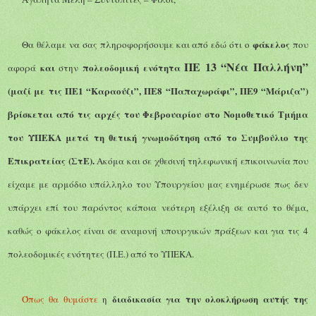
φάκελος
Θα θέλαμε να σας πληροφορήσουμε
και από εδώ ότι
ο
που
ΠΕ 13 “Νέα Παλλήνη”
και
πολεοδομική ενότητα
αφορά
στην
(μαζί με τις ΠΕ1 “Καραούζι”, ΠΕ8 “Παπαχωράφι”, ΠΕ9 “Μάριζα”)
βρίσκεται
από τις αρχές του Φεβρουαρίου
στο Νομοθετικό Τμήμα
του ΥΠΕΚΑ
μετά τη θετική γνωμοδότηση από το
Συμβούλιο
της
Επικρατείας
(ΣτΕ)
.
Ακόμα και σε χθεσινή τηλεφωνική επικοινωνία που
είχαμε με αρμόδιο υπάλληλο του Υπουργείου μας ενημέρωσε πως δεν
υπάρχει επί του παρόντος κάποια νεότερη εξέλιξη σε αυτό το θέμα,
καθώς ο φάκελος είναι σε αναμονή υπουργικών πράξεων και για τις 4
πολεοδομικές ενότητες (Π.Ε.) από το ΥΠΕΚΑ.
διαδικασία για την ολοκλήρωση αυτής της
Όπως θα θυμάστε
η