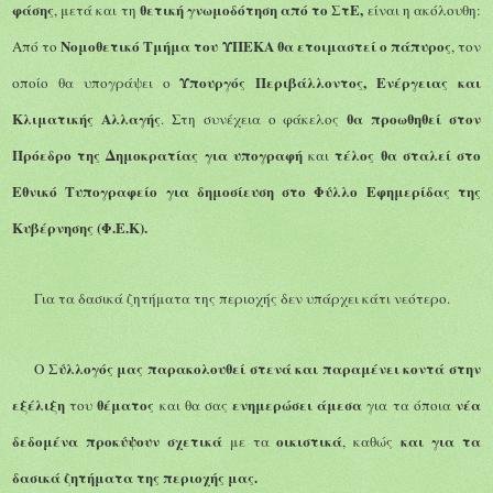
φάσης
θετική γνωμοδότηση από το ΣτΕ,
, μετά και τη
είναι η ακόλουθη:
Νομοθετικό
T
μήμα του ΥΠΕΚΑ θα ετοιμαστεί
ο πάπυρος
Α
πό το
,
τον
Υπουργός Περιβάλλοντος, Ενέργειας και
οποί
ο
θα υπογράψει ο
Κλιματικής Αλλαγής
θα προωθηθεί στον
.
Στη συνέχεια
ο φάκελος
Πρόεδρο της Δημοκρατίας
για υπογραφή
τέλος θα σταλεί στο
και
Εθνικό Τυπογραφείο
για δημοσίευση στο Φύλλο Εφημερίδας της
Κυβέρνησης (Φ.Ε.Κ).
Για τα δασικά ζητήματα της περιοχής δεν υπάρχει κάτι νεότερο.
Σύλλογός μας
παρακολουθεί στενά και παραμένει κο
ντά στην
Ο
εξέλιξη
θέματος
ενημερώσει
άμεσα
νέα
του
και θα σας
για τα όποια
δεδομένα προκύψουν σχετικά
οικιστικά
και για τα
με τα
, καθώς
δασικά ζητήματα της περιοχής μας.