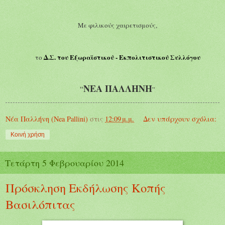
Με φιλικούς χαιρετισμούς,
Δ.Σ. του Εξωραϊστικού - Εκπολιτιστικού Συλλόγου
το
ΝΕΑ ΠΑΛΛΗΝΗ
“
”
Νέα Παλλήνη (Nea Pallini)
στις
12:09 μ.μ.
Δεν υπάρχουν σχόλια:
Κοινή χρήση
Τετάρτη 5 Φεβρουαρίου 2014
Πρόσκληση Eκδήλωσης Kοπής
Bασιλόπιτας