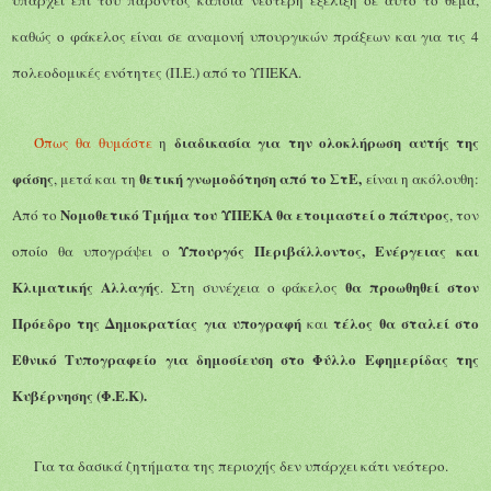
καθώς ο φάκελος είναι σε αναμονή υπουργικών πράξεων και για τις 4
πολεοδομικές ενότητες (Π.Ε.) από το ΥΠΕΚΑ.
διαδικασία για την ολοκλήρωση αυτής της
Όπως θα θυμάστε
η
φάσης
θετική γνωμοδότηση από το ΣτΕ,
, μετά και τη
είναι η ακόλουθη:
Νομοθετικό
T
μήμα του ΥΠΕΚΑ θα ετοιμαστεί
ο πάπυρος
Α
πό το
,
τον
Υπουργός Περιβάλλοντος, Ενέργειας και
οποί
ο
θα υπογράψει ο
Κλιματικής Αλλαγής
θα προωθηθεί στον
.
Στη συνέχεια
ο φάκελος
Πρόεδρο της Δημοκρατίας
για υπογραφή
τέλος θα σταλεί στο
και
Εθνικό Τυπογραφείο
για δημοσίευση στο Φύλλο Εφημερίδας της
Κυβέρνησης (Φ.Ε.Κ).
Για τα δασικά ζητήματα της περιοχής δεν υπάρχει κάτι νεότερο.