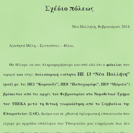
Σχέδιο πόλεως
Νέα
Παλλήνη, Φεβρουάρ
ιος 2014
Αγαπητά
Μ
έλη – Συντοπίτες – Φίλοι,
φάκελος
Θα θέλαμε να σας πληροφορήσουμε
και από εδώ ότι
ο
που
ΠΕ 13 “Νέα Παλλήνη”
και
πολεοδομική ενότητα
αφορά
στην
(μαζί με τις ΠΕ1 “Καραούζι”, ΠΕ8 “Παπαχωράφι”, ΠΕ9 “Μάριζα”)
βρίσκεται
από τις αρχές του Φεβρουαρίου
στο Νομοθετικό Τμήμα
του ΥΠΕΚΑ
μετά τη θετική γνωμοδότηση από το
Συμβούλιο
της
Επικρατείας
(ΣτΕ)
.
Ακόμα και σε χθεσινή τηλεφωνική επικοινωνία που
είχαμε με αρμόδιο υπάλληλο του Υπουργείου μας ενημέρωσε πως δεν
υπάρχει επί του παρόντος κάποια νεότερη εξέλιξη σε αυτό το θέμα,