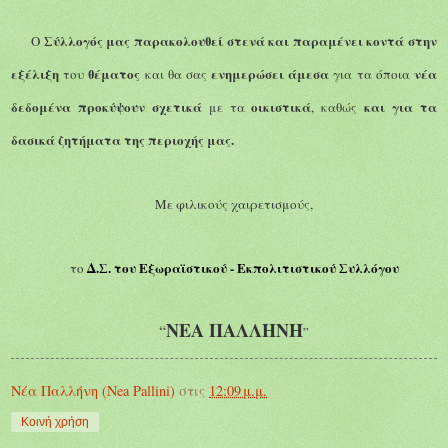
Σύλλογός μας
παρακολουθεί στενά και παραμένει κο
ντά στην
Ο
εξέλιξη
θέματος
ενημερώσει
άμεσα
νέα
του
και θα σας
για τα όποια
δεδομένα προκύψουν σχετικά
οικιστικά
και για τα
με τα
, καθώς
δασικά ζητήματα της περιοχής μας.
Με φιλικούς χαιρετισμούς,
Δ.Σ. του Εξωραϊστικού - Εκπολιτιστικού Συλλόγου
το
ΝΕΑ ΠΑΛΛΗΝΗ
“
”
Νέα Παλλήνη (Nea Pallini)
στις
12:09 μ.μ.
Κοινή χρήση