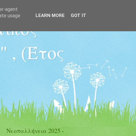
ser-agent
rate usage
LEARN MORE
GOT IT
τικός
 , (Έτος
Νεοπαλλήνεια 2025 -