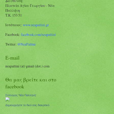
Διεύθυνση:
Πλατεία Αγίου Γεωργίου - Νέα
Παλλήνη
Τ.Κ. 153 51
Ιστότοπος:
www.neapallini.gr
Facebook:
facebook.com/
neapallini
Twitter:
@NeaPallini
E-mail
neapallini (at) gmail (dot.) com
Θα μας βρείτε και στο
facebook
Σύλλογος 'Νέα Παλλήνη'
Δημιουργήστε το δικό σας διακριτικό