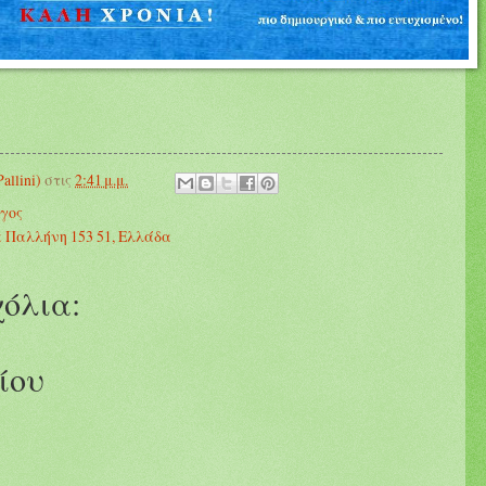
llini)
στις
2:41 μ.μ.
γος
 Παλλήνη 153 51, Ελλάδα
όλια:
ίου