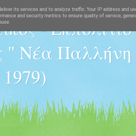
liver its services and to analyze traffic. Your IP address and u
rmance and security metrics to ensure quality of service, gene
ικός - Εκπολιτισ
buse.
 " Νέα Παλλήνη "
 1979)