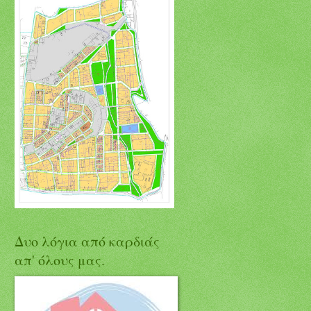
Δυο λόγια από καρδιάς
απ' όλους μας.