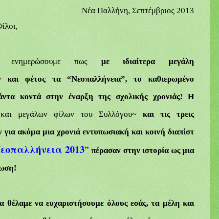
Νέα
Παλλήνη, Σεπτέμβριος
201
3
Φίλοι,
 ενημερώσουμε πως
με ιδιαίτερα μεγάλη
ν και φέτος τα “Νεοπαλλήνεια”, το καθιερωμένο
άντα κοντά στην έναρξη της σχολικής χρονιάς! Η
και μεγάλων φίλων του Συλλόγου~
και τις τρεις
ν
για
ακόμα
μια
χρονιά
εντυπωσιακή
και
κοινή
διαπίστ
εοπαλλήνεια 2013
”
πέρασαν στην ιστορία ως μια
νωση!
α θέλαμε να ευχαριστήσουμε όλους εσάς, τα μέλη και