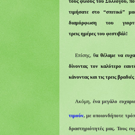
τους φίλους του Συλλόγου, πο
τιμήσατε στο “σπιτικό” μα
διαμόρφωση του γιορτι
τρεις
ημέρες
του
φεστιβάλ!
Επίσης, θ
α θέλαμε να ευχα
δίνοντας τον καλύτερο εαυ
κάνοντας και τις τρεις βραδιέ
Ακόμη,
ένα μεγάλο ευχαρι
τιμούν
,
με οποιονδήποτε τρόπ
δραστηριότητές μας. Τους ε
υ