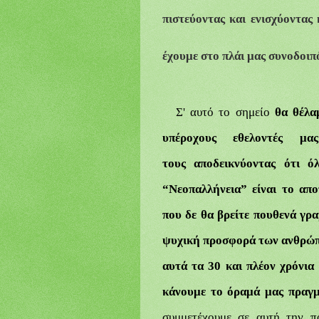
πιστεύοντας και ενισχύοντας 
έχουμε στο πλάι μας συνοδοιπ
Σ' αυτό το σημείο
θα
θέλα
υπέροχους εθελοντές μ
τους
αποδεικνύοντας ότι όλ
“Νεοπαλλήνεια”
είναι
το
α
πο
που δε θα βρείτε πουθενά γρα
ψυχική προσφορά των ανθρώπω
αυτά τα 30 και πλέον χρόνια 
κάνουμε το όραμά μας πραγ
συμμετέχουμε σε αυτή την π