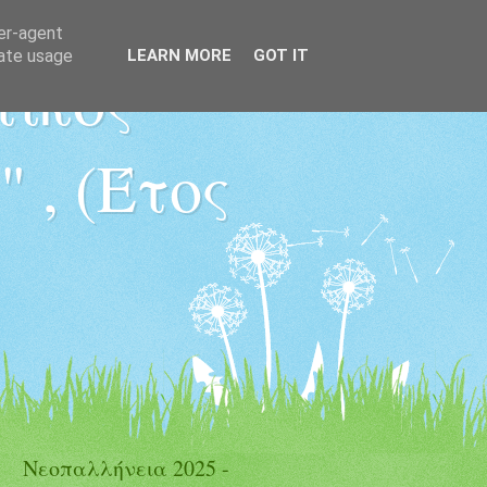
ser-agent
rate usage
LEARN MORE
GOT IT
τικός
 , (Έτος
Νεοπαλλήνεια 2025 -