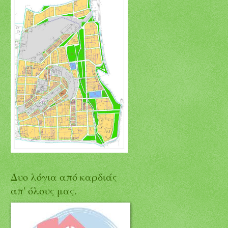
Δυο λόγια από καρδιάς
απ' όλους μας.