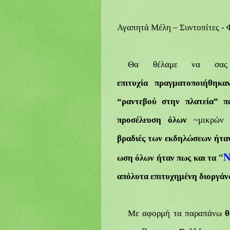
Αγαπητά
Μ
έλη – Συντοπίτες - 
Θα θέλαμε να σας
επιτυχία
πραγματοποιήθηκα
“ραντεβού στην πλατεία” π
προσέλευση όλων
~μικρών 
βραδιές
των
εκδηλώσεων
ήτα
Ν
“
ωση
όλων
ήταν
πως
και τα
απόλυτα επιτυχημένη διοργά
Με αφορμή τα παραπάνω
θ