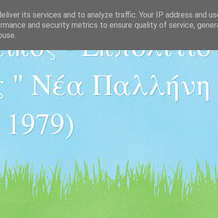
liver its services and to analyze traffic. Your IP address and u
rmance and security metrics to ensure quality of service, gene
ικός - Εκπολιτισ
buse.
 " Νέα Παλλήνη "
 1979)