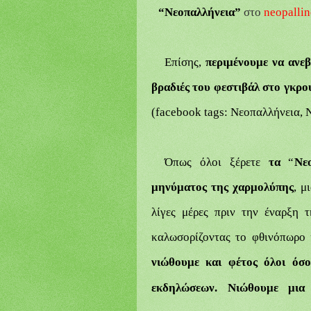
“Νεοπαλλήνεια”
στο
n
eopalli
Επίσης,
περιμένουμε να ανεβ
βραδιές του φεστιβάλ στο γκρο
(
facebook tags:
Νεοπαλλήνεια,
N
Όπως όλοι ξέρετε
τ
α
“
Νε
μηνύματος της
χαρμολύπης
,
μ
λίγες μέρες πριν την έναρξη τ
καλωσορίζοντας το φθινόπωρο 
νιώθουμε και φέτος όλοι όσ
εκδηλώσεων. Νιώθουμε μια