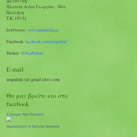
Διεύθυνση:
Πλατεία Αγίου Γεωργίου - Νέα
Παλλήνη
Τ.Κ. 153 51
Ιστότοπος:
www.neapallini.gr
Facebook:
facebook.com/
neapallini
Twitter:
@NeaPallini
E-mail
neapallini (at) gmail (dot.) com
Θα μας βρείτε και στο
facebook
Σύλλογος 'Νέα Παλλήνη'
Δημιουργήστε το δικό σας διακριτικό