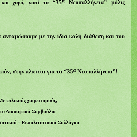
α
“35
Νεοπαλλήνεια
” μόλις
 και χαρά, γιατί τα
α ανταμώσουμε με την ίδια καλή διάθεση και του
α
ιπόν, στην πλατεία για τα “35
Νεοπαλλήνεια”!
Με φιλικούς χαιρετισμούς,
το Διοικητικό Συμβούλιο
ϊστικού – Εκπολιτιστικού Συλλόγου