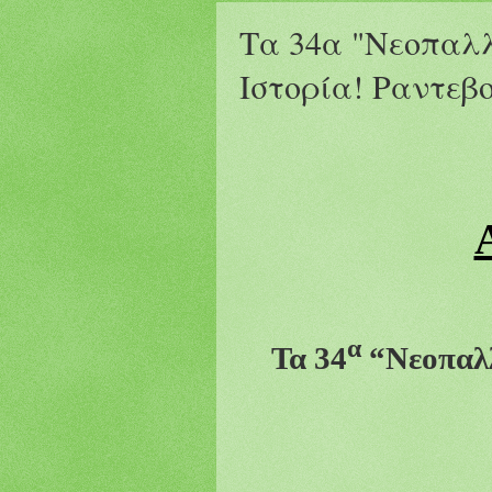
Τα 34α "Νεοπαλ
Ιστορία! Ραντεβ
α
Τα 3
4
“Νεοπαλλ