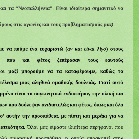
και
τα
“
Νεοπαλλήνεια
”
.
Είναι ιδιαίτερα σημαντικό να
όρους στις αγωνίες και τους προβληματισμούς μας!
με
να
πούμε
ένα
ευχαριστώ
(
αν
και
είναι
λίγο
) στους
ας που και φέτος ξεπέρασαν τους
εαυτούς
οι μαζί
μπορούμε να τα καταφέρουμε,
καθώς
τα
τέλεσμα
μιας
αληθινά
ομαδικής δουλειάς.
Γιατί αυτό
μμένο είναι το συγκινητικό ενδιαφέρον, την υλική και
ν που δούλεψαν ανιδιοτελώς και φέτος, όπως και όλα
σ’ αυτήν την προσπάθεια, με πίστη και μεράκι για να
ματικότητα.
Όλοι μας είμαστε ιδιαίτερα περήφανοι που
ολύ σημαντική προσπάθεια, η οποία αποσκοπεί
στην