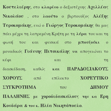
Κουτελιέρης
Αχιλλέας
κλαρίνο
, στο
ο δεξιοτέχνης
Νικολάου
Αλέξης
λαούτο
, στο
ο βιρτουόζος
Τυροκομάκης
Γιώργος Τυροκομάκης
, ενώ ο
θα μας
λύρα
πάει μέχρι τη λατρεμένη Κρήτη με τη
του και τη
μπουζούκι
φωνή του και φυσικά στο
ο
Γιάννης Πιτσικάλης
να
μοναδικός
απογειώνει το
κέφι και τη
ΠΑΡΑΔΟΣΙΑΚΟΥΣ
και
διασκέδαση,
καθώς
ΧΟΡΟΥΣ
ΧΟΡΕΥΤΙΚΟ
από επίλεκτο
ΣΥΓΚΡΟΤΗΜΑ
ΔΗΜΟΥ
του
ΠΑΛΛΗΝΗΣ
χοροδιδασκάλους
Έρη
με
την κα
Κονδάρα
Ηλία Νικητόπουλο
.
& τον κ.