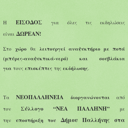
ΕΙΣΟΔΟΣ
Η
για όλες τις εκδηλώσεις
ΔΩΡΕΑΝ
!
είναι
χώρο
λειτουργεί αναψυκτήριο με ποτά
Στο
θα
(μπύρες-αναψυκτικά-νερό) και σουβλάκια
για
επισκέπτες
εκδήλωσης
τους
της
.
ΝΕΟΠΑΛΛΗΝΕΙΑ
διοργανώνονται
Τα
από
Σύλλογο “
ΝΕΑ ΠΑΛΛΗΝΗ
”
τον
με
Δήμου Παλλήνης στα
υποστήριξη του
την