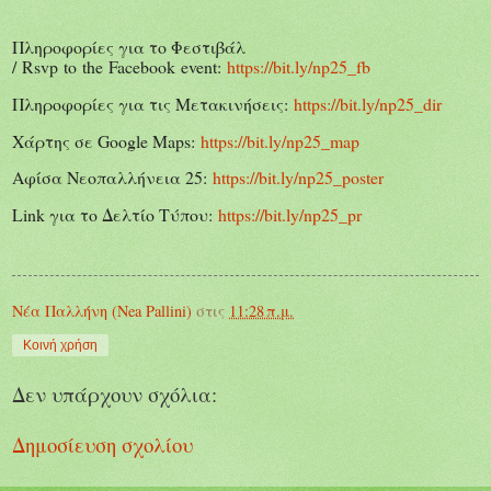
Πληροφορίες για το Φεστιβάλ
/
Rsvp
to
the
Facebook
event
:
https
://
bit
.
ly
/
np
25_
fb
Πληροφορίες για τις Μετακινήσεις:
https://bit.ly/np25_dir
Χάρτης σε Google Maps:
https://bit.ly/np25_map
Αφίσα Νεοπαλλήνεια 25:
https://bit.ly/np25_poster
Link για το Δελτίο Τύπου:
https://bit.ly/np25_pr
Νέα Παλλήνη (Nea Pallini)
στις
11:28 π.μ.
Κοινή χρήση
Δεν υπάρχουν σχόλια:
Δημοσίευση σχολίου