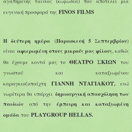
αγαπημένης ταινίας (κωμωδία) που αποτελεί μια
FINOS
FILMS
ευγενική προσφορά της
Η δεύτερη ημέρα
Παρασκευή 5 Σεπτεμβρίου
(
)
αφιερωμένη στους μικρούς μας φίλους
είναι
, καθώς
ΘΕΑΤΡΟ ΣΚΙΩΝ
θα έχουμε κοντά μας το
του
γνωστού και καταξιωμένου
ΓΙΑΝΝΗ ΝΤΑΓΙΑΚΟΥ
,
καραγκιοζοπαίχτη
ενώ
δημιουργική απασχόληση των
νωρίτερα θα υπάρχει
παιδιών
έμπειρη και καταξιωμένη
από την
PLA
Υ
GROUP
HELLAS
ομάδα
.
του