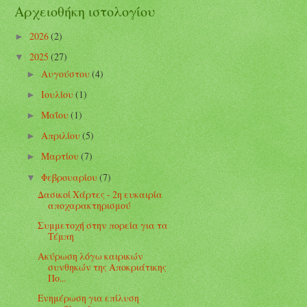
Αρχειοθήκη ιστολογίου
2026
(2)
►
2025
(27)
▼
Αυγούστου
(4)
►
Ιουλίου
(1)
►
Μαΐου
(1)
►
Απριλίου
(5)
►
Μαρτίου
(7)
►
Φεβρουαρίου
(7)
▼
Δασικοί Χάρτες - 2η ευκαιρία
αποχαρακτηρισμού
Συμμετοχή στην πορεία για τα
Τέμπη
Ακύρωση λόγω καιρικών
συνθηκών της Αποκριάτικης
Πο...
Ενημέρωση για επίλυση