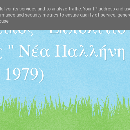
liver its services and to analyze traffic. Your IP address and u
rmance and security metrics to ensure quality of service, gene
ικός - Εκπολιτισ
buse.
 " Νέα Παλλήνη "
 1979)