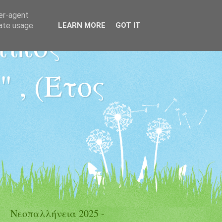
ser-agent
rate usage
LEARN MORE
GOT IT
τικός
 , (Έτος
Νεοπαλλήνεια 2025 -