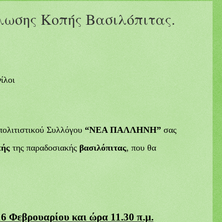
λωσης Κοπής Βασιλόπιτας.
ίλοι
κπολιτιστικού Συλλόγου
“ΝΕΑ ΠΑΛΛΗΝΗ”
σας
πής
της παραδοσιακής
βασιλόπιτας
, που θα
6 Φεβρουαρίου και ώρα 11.30 π.μ.