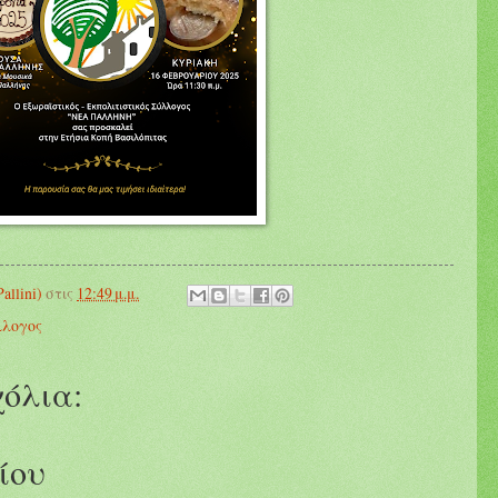
llini)
στις
12:49 μ.μ.
λογος
όλια:
ίου