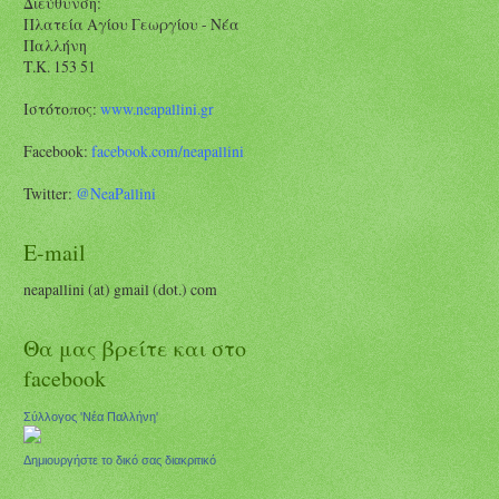
Διεύθυνση:
Πλατεία Αγίου Γεωργίου - Νέα
Παλλήνη
Τ.Κ. 153 51
Ιστότοπος:
www.neapallini.gr
Facebook:
facebook.com/
neapallini
Twitter:
@NeaPallini
E-mail
neapallini (at) gmail (dot.) com
Θα μας βρείτε και στο
facebook
Σύλλογος 'Νέα Παλλήνη'
Δημιουργήστε το δικό σας διακριτικό