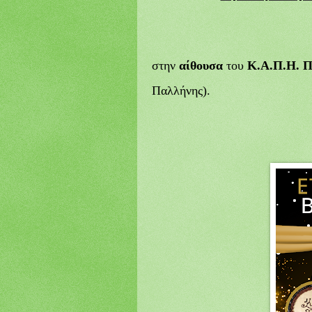
στην
αίθουσα
του
Κ.Α.Π.Η. Π
Παλλήνης).