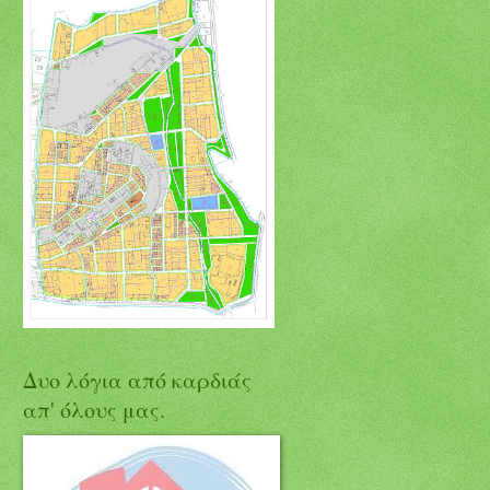
Δυο λόγια από καρδιάς
απ' όλους μας.