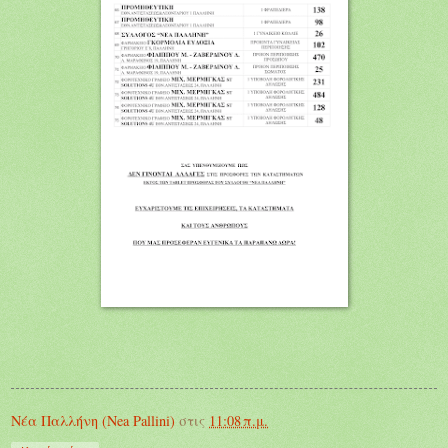
Νέα Παλλήνη (Nea Pallini)
στις
11:08 π.μ.