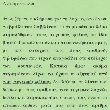
Αγαπητοί φίλοι,
κλήρωση
έγινε
όπως ξέρετε η
για τη λαχειοφόρο
το βράδυ του Σαββάτου
περισσότερα δώρα
. Τα
παραδόθηκαν
τυχερούς φίλους
ίδιο
στους
το
βράδυ
κάποια άλλα επικοινωνήσαμε εμείς
. Για
κατόχους
αριθμούς
με τους
τους στους
τηλεφώνων
είχαν αναγράψει
στέλεχος
που
στο
κουπονιών
Κάποια όμως ακόμα
των
.
παραμένουν δίχως να έχουν αναζητηθεί από
τους τυχερούς φίλους.
λίστα
Ανεβάζουμε τη
των
αριθμούς των τυχερών λαχνών
δώρων με τους
δίπλα
παρακαλούμε
και
όποιους τους έχουν να
επικοινωνήσουν μαζί μας
αριθμό
είτε στον