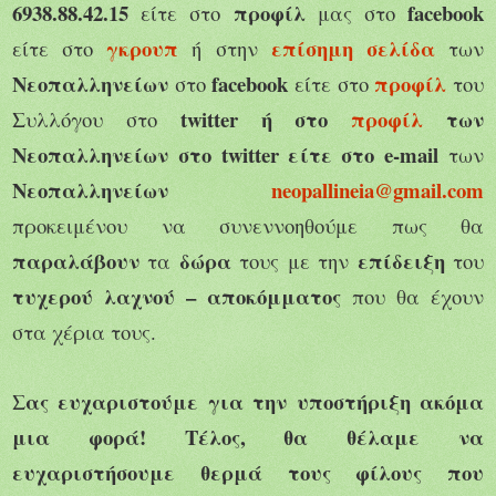
6938.88.42.15
προφίλ
facebook
είτε στο
μας στο
γκρουπ
επίσημη σελίδα
είτε στο
ή στην
των
Νεοπαλληνείων
facebook
προφίλ
στο
είτε στο
του
twitter ή στο
προφίλ
των
Συλλόγου στο
Νεοπαλληνείων στο twitter είτε στο e-mail
των
Νεοπαλληνείων
neopallineia@gmail.com
προκειμένου να συνεννοηθούμε πως θα
παραλάβουν
δώρα
επίδειξη
τα
τους με την
του
τυχερού λαχνού – αποκόμματος
που θα έχουν
στα χέρια τους.
Σας ευχαριστούμε για την υποστήριξη ακόμα
μια φορά! Τέλος, θα θέλαμε να
ευχαριστήσουμε θερμά τους φίλους που